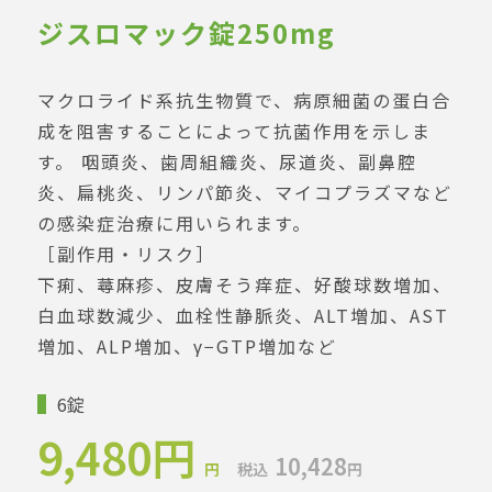
ジスロマック錠250mg
マクロライド系抗生物質で、病原細菌の蛋白合
成を阻害することによって抗菌作用を示しま
す。 咽頭炎、歯周組織炎、尿道炎、副鼻腔
炎、扁桃炎、リンパ節炎、マイコプラズマなど
の感染症治療に用いられます。
［副作用・リスク］
下痢、蕁麻疹、皮膚そう痒症、好酸球数増加、
白血球数減少、血栓性静脈炎、ALT増加、AST
増加、ALP増加、γ−GTP増加など
6錠
9,480円
10,428
円
税込
円